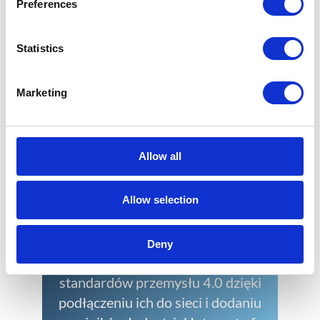
Preferences
Rozwiązanie umożliwiające
automatyczną kontrolę dostępu z
Statistics
zachowaniem ochrony danych
osobowych dzięki przetwarzaniu
obrazu bezpośrednio na
Marketing
urządzeniu.
Zobacz więcej
Allow all
Allow selection
Retrofitting
Deny
Dostosuj swoje stare maszyny do
standardów przemysłu 4.0 dzięki
podłączeniu ich do sieci i dodaniu