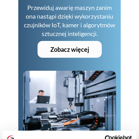
Przewiduj awarię maszyn zanim
ona nastąpi dzięki wykorzystaniu
czujników IoT, kamer i algorytmów
sztucznej inteligencji.
Zobacz więcej