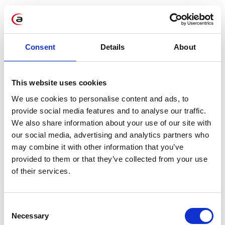
Den größten Nutzen erzielen
Consent
Details
About
Organisationen, die:
This website uses cookies
We use cookies to personalise content and ads, to
provide social media features and to analyse our traffic.
We also share information about your use of our site with
our social media, advertising and analytics partners who
Strukturelle Veränderungen
may combine it with other information that you’ve
durchlaufen
provided to them or that they’ve collected from your use
of their services.
(z. B. Unternehmensspaltungen,
Fusionen, Reorganisationen und
Consent
die notwendige Datenlöschung).
Necessary
Selection