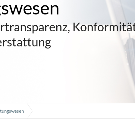
gswesen
ertransparenz, Konformitä
erstattung
altungswesen