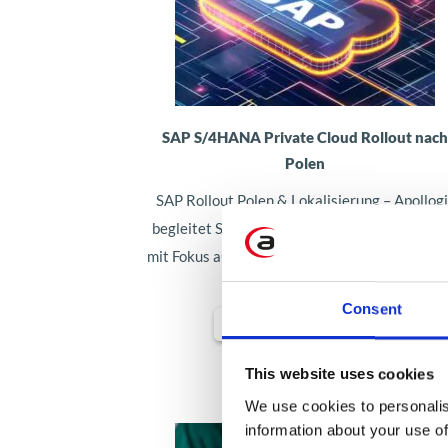
SAP S/4HANA Private Cloud Rollout nac
Polen
SAP Rollout Polen & Lokalisierung – Apollog
begleitet Sie bei Einführung von SAP S/4HA
mit Fokus auf KSeF, SAF-T, Weißliste & polnis
Compliance
Consent
Mehr erfahren
This website uses cookies
We use cookies to personalis
information about your use of