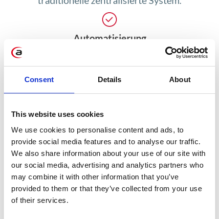
traditionelle zentralisierte System.
Automatisierung
Optimierung der Prozesse im
Unternehmen durch den Wegfall
Consent
Details
About
von Vermittler/Bindeglied, bei
gleichzeitig dezentrale
This website uses cookies
Datenverarbeitung.
We use cookies to personalise content and ads, to
provide social media features and to analyse our traffic.
We also share information about your use of our site with
Breites Anwendungsspektrum
our social media, advertising and analytics partners who
may combine it with other information that you’ve
Blockchain-Technologie kann in
provided to them or that they’ve collected from your use
jedem Unternehmen eingesetzt
of their services.
werden, das Daten verarbeitet.