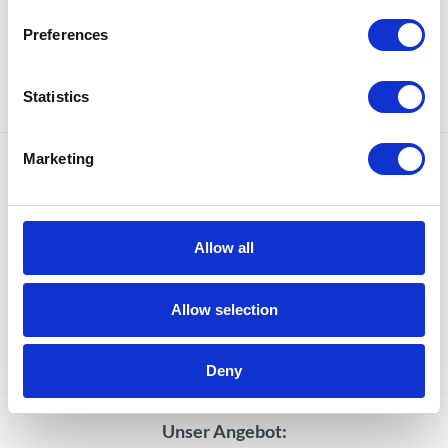
Automatisierung des zeitaufwändigen
Preferences
Rechnungsstellungsprozesses ohne
Zahlungsverzögerungen.
Statistics
Marketing
Warum Apollogic?
Allow all
Unsere langjährige Erfahrung und
Allow selection
unser spezialisiertes Beraterteam
machen uns bei Kunden aus der
Deny
ganzen Welt beliebt.
Unser Angebot: