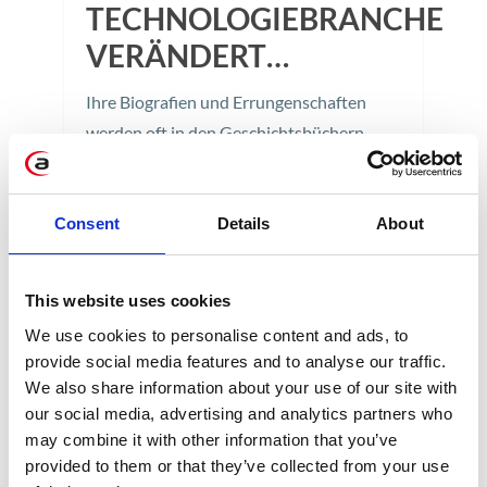
TECHNOLOGIEBRANCHE
VERÄNDERT…
Ihre Biografien und Errungenschaften
werden oft in den Geschichtsbüchern
nicht einmal erwähnt. Aber ohne sie
würde die heutige Technologiewelt ganz
anders aussehen. Wer sind die Frauen, die
Consent
Details
About
das Bild der Technologiebranche
verändert haben? “Amazing Grace” – die
This website uses cookies
Frau, die Computer sprechen gelehrt hat
We use cookies to personalise content and ads, to
„Der gefährlichste Spruch ist dieser: Wir
provide social media features and to analyse our traffic.
machen es immer so”, […]
We also share information about your use of our site with
our social media, advertising and analytics partners who
2 min
may combine it with other information that you’ve
provided to them or that they’ve collected from your use