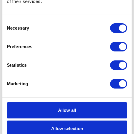
of their services.
Consent
Necessary
Selection
KATEGORIEN
Preferences
Karriere in der Apollogic
Statistics
Microsoft-Lösungen
Marketing
Nachrichten
Technologien von morgen
Allow all
Trends in SAP
Allow selection