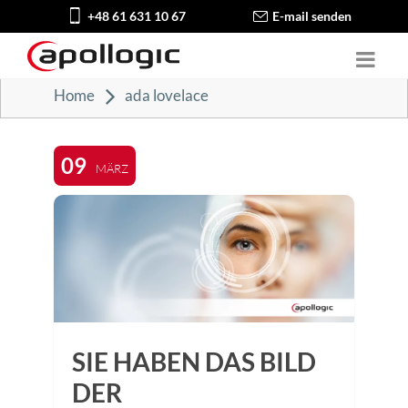
+48 61 631 10 67
E-mail senden
Home
ada lovelace
09
MÄRZ
SIE HABEN DAS BILD
DER