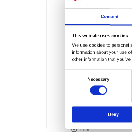
Consent
This website uses cookies
We use cookies to personalis
information about your use of
other information that you’ve
WAS ENTSTEHT
Consent
Necessary
Selection
Am 23. März haben wir zu
Potsdam besucht. Der Bes
wir den ersten Platz belegt
Begrüßung der Gäste und ei
Deny
geleitet haben. Es […]
2 min