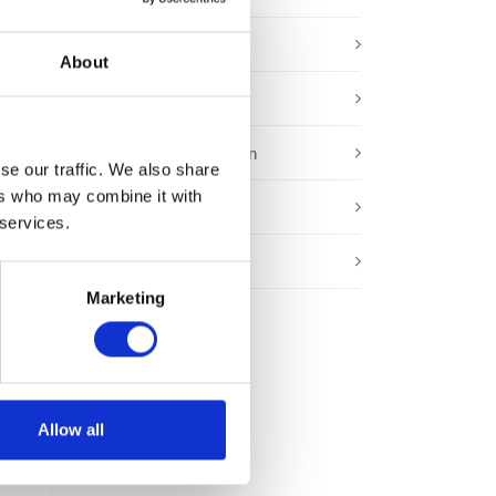
Microsoft-Lösungen
About
Nachrichten
Technologien von morgen
se our traffic. We also share
ers who may combine it with
Trends in SAP
 services.
Wissensbasis
Marketing
 wo
er
Allow all