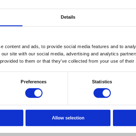
Details
e content and ads, to provide social media features and to analy
 our site with our social media, advertising and analytics partn
 provided to them or that they’ve collected from your use of their
 IM SAP INNOVATION CENTER?
Preferences
Statistics
sammen mit Paweł Skiba das SAP Innovation Center in
uch erfolgte im Rahmen der InnovMatch Challenge 2017,
 haben. Der Aufenthalt begann mit einer offiziellen
ner Führung im Haus, die Jennifer Friedrichs und Lea Bail
Allow selection