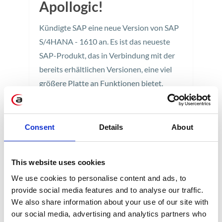
Apollogic!
Kündigte SAP eine neue Version von SAP
S/4HANA - 1610 an. Es ist das neueste
SAP-Produkt, das in Verbindung mit der
bereits erhältlichen Versionen, eine viel
größere Platte an Funktionen bietet.
Verfügbar ist es sowohl als Cloud-Version,
als auch lokal und auf einem Client-Server
und auch als Misch-Modell. Die neuen
Consent
Details
About
Funktionen, wie unter anderem eine
moderne Oberfläche, Veränderbare
This website uses cookies
Geschäftsprozesse und die Möglichkeit
We use cookies to personalise content and ads, to
der HANA-Datenbank-Implementierung,
provide social media features and to analyse our traffic.
die eine enorme Rechenleistung bietet,
We also share information about your use of our site with
können Unternehmen besser und
our social media, advertising and analytics partners who
schneller auf Marktänderungen reagieren.