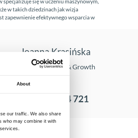
w specjalizuje się w uczeniu maszynowym,
akże w takich dziedzinach jak wizja
est zapewnienie efektywnego wsparcia w
Joanna Krasińska
Lead Nurturing & Growth
Specialist
About
+48 668 284 721
se our traffic. We also share
ers who may combine it with
 services.