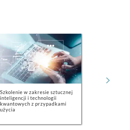
Szkolenie w zakresie sztucznej
inteligencji i technologii
Wstępna id
kwantowych z przypadkami
transforma
użycia