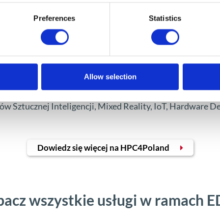
Konsorcjum EDIH HPC4Poland
Preferences
Statistics
Allow selection
 HPC4Poland, w ramach którego realizuje bezpłatnie usług
ałymi partnerami świadczymy usługi konsultingu, doradzt
w Sztucznej Inteligencji, Mixed Reality, IoT, Hardware Des
Dowiedz się więcej na HPC4Poland
acz wszystkie usługi w ramach 