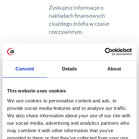
Zyskujesz informacje o
nakładach finansowych
z każdego źródła w czasie
rzeczywistym.
Kontrola kosztów
Podejmowanie szybszych i
skuteczniejszych decyzji w
Consent
Details
About
finansach dzięki analizie
kluczowych wskaźników
This website uses cookies
wydajności.
We use cookies to personalise content and ads, to
Podgląd nakładów w
provide social media features and to analyse our traffic.
każdej kategorii
We also share information about your use of our site with
Aby finansować cyfrowe
our social media, advertising and analytics partners who
innowacje,
may combine it with other information that you’ve
provided to them or that they’ve collected from your use