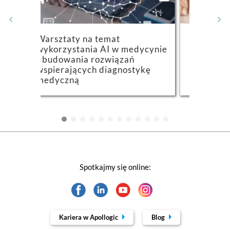
 na temat
Anonimizacja danych
ania AI w medycynie
osobowych w nagraniach z
ia rozwiązań
monitoringu, wideo,
cych diagnostykę
dokumentach i obrazach
ą
Spotkajmy się online:
Kariera w Apollogic
Blog