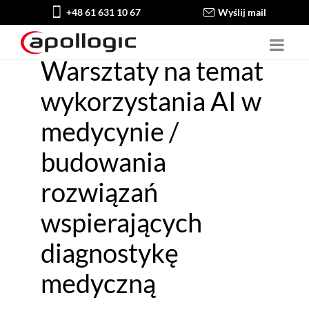
+48 61 631 10 67
Wyślij mail
Warsztaty na temat
wykorzystania AI w
medycynie /
budowania
rozwiązań
wspierających
diagnostykę
medyczną