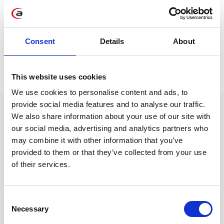
od definicji wymagań, przez
projektowanie, aż po wdrożenie, co
pozwala na skuteczne wykorzystanie AI w
Consent
Details
About
praktyce medycznej. Naszym celem jest
dostarczenie profesjonalnych i
efektywnych rozwiązań, które znacząco
This website uses cookies
przyczyniają się do postępu w medycynie.
We use cookies to personalise content and ads, to
provide social media features and to analyse our traffic.
We also share information about your use of our site with
Chcesz dowiedzieć się
our social media, advertising and analytics partners who
may combine it with other information that you’ve
więcej?
provided to them or that they’ve collected from your use
of their services.
Zadzwoń lub napisz do nas.
Consent
Wyślij wiadomość
Necessary
Selection