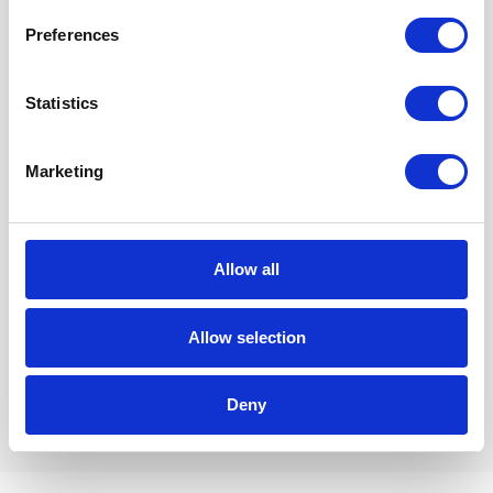
Preferences
Statistics
Marketing
Joanna Krasińska
Allow all
Lead Nurturing & Growth
Specialist
Allow selection
+48 668 284 721
Deny