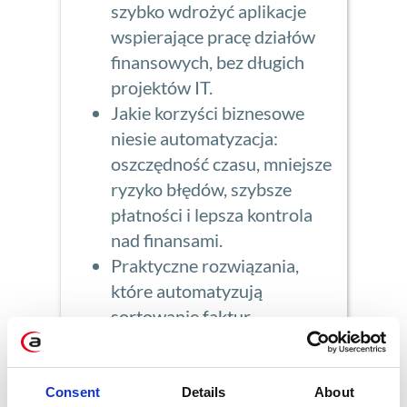
szybko wdrożyć aplikacje
wspierające pracę działów
finansowych, bez długich
projektów IT.
Jakie korzyści biznesowe
niesie automatyzacja:
oszczędność czasu, mniejsze
ryzyko błędów, szybsze
płatności i lepsza kontrola
nad finansami.
Praktyczne rozwiązania,
które automatyzują
sortowanie faktur,
przypisywanie ścieżek i
zapewniają przejrzystość
procesów.
Consent
Details
About