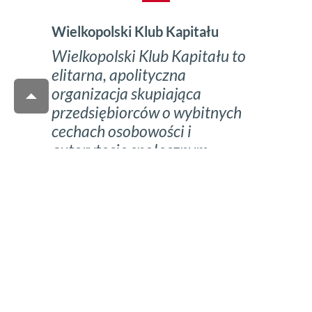
Wielkopolski Klub Kapitału
Wielkopolski Klub Kapitału to
elitarna, apolityczna
organizacja skupiająca
przedsiębiorców o wybitnych
cechach osobowości i
autorytecie społecznym,
prowadzących rzetelne firmy.
Od 30 lat integruje środowisko
wielkopolskich przedsiębiorców,
wpływając na rozwój regionu
oraz jego pozycję w kraju i
Europie.