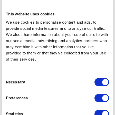
This website uses cookies
We use cookies to personalise content and ads, to
provide social media features and to analyse our traffic.
Webinar poprowadzili
We also share information about your use of our site with
our social media, advertising and analytics partners who
may combine it with other information that you’ve
provided to them or that they’ve collected from your use
of their services.
Consent
Necessary
Selection
Preferences
Olga Langowska
SAP FI Consultant, menedżerka
obszaru SAP FI w Apollogic, od
Statistics