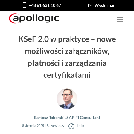
+48 61 631 10 67
Wyślij mail
KSeF 2.0 w praktyce – nowe
możliwości załączników,
płatności i zarządzania
certyfikatami
Bartosz Taberski, SAP FI Consultant
8 sierpnia 2025
Baza wiedzy
1 min