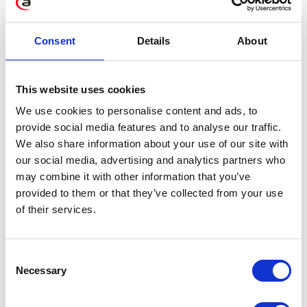
uwierzytelniającymi KSeF umożliwi podmiotom
wnioskowanie o certyfikaty zawierającego
Consent
Details
About
jedynie wybrane atrybuty podpisu
uwierzytelniającego, pobrać go w postacie
cyfrowej lub jako listę metadanych wydanych
This website uses cookies
certyfikatów, a także sprawdzić przysługujące
We use cookies to personalise content and ads, to
limit liczby certyfikatów.
provide social media features and to analyse our traffic.
We also share information about your use of our site with
Uprawnienia
our social media, advertising and analytics partners who
may combine it with other information that you’ve
Zmiany w uprawnieniniach i nowy interfejs
provided to them or that they’ve collected from your use
zapewnią możliwość nadania uprawnieni
of their services.
konkretnie do wybranych podmiotów w taki
sposób, że dany pracownik np. biura
Consent
rachunkowego nie będzie miał uprawnień do
Necessary
Selection
faktur podatnika, którego obsługa nie należy do
jego obowiązków. Ponadto nowy sposób