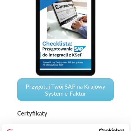
Przygotuj Twój SAP na Krajowy
System e-Faktur
Certyfikaty
Nowy moduł do zarządzania certyfikatami