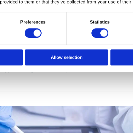
 provided to them or that they’ve collected from your use of their
Preferences
Statistics
ej niż email. Kompleksowa
marketingu z SAP Emarsys
Allow selection
nizowany przez SAP i Apollogic i dowiedz się, jak wykorzys
cję marketingu z SAP Emarsys.