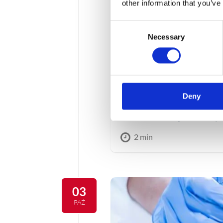
other information that you’ve
Consent
Necessary
Selection
WEBINAR | Więc
automatyzacja 
Deny
Zapisz się na webinar orga
zaawansowaną automatyza
2 min
03
PAŹ