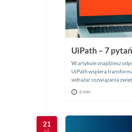
UiPath – 7 pyta
W artykule znajdziesz odpo
UiPath wspiera transforma
wdrażać rozwiązania zwięk
6 min
21
LIS