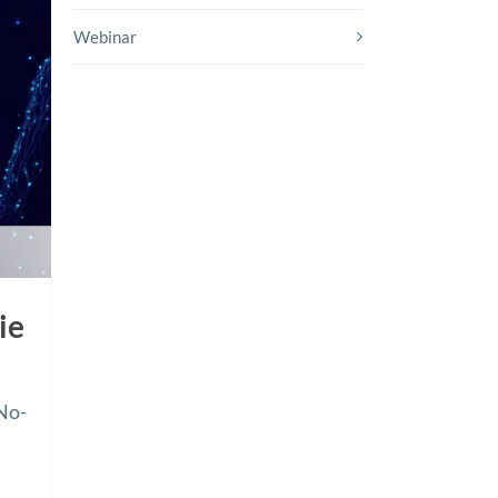
Webinar
ie
 No-