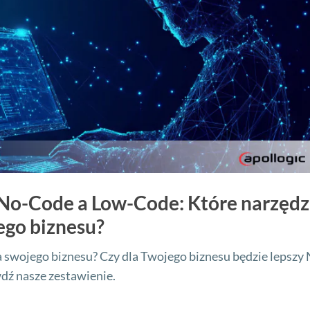
No-Code a Low-Code: Które narzędz
ego biznesu?
a swojego biznesu? Czy dla Twojego biznesu będzie lepszy
dź nasze zestawienie.