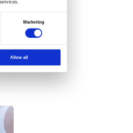
 services.
Marketing
Allow all
tać