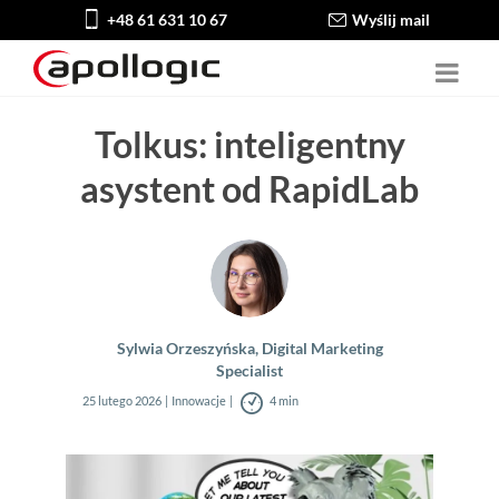
+48 61 631 10 67
Wyślij mail
Tolkus: inteligentny
asystent od RapidLab
Sylwia Orzeszyńska, Digital Marketing
Specialist
25 lutego 2026
Innowacje
4 min