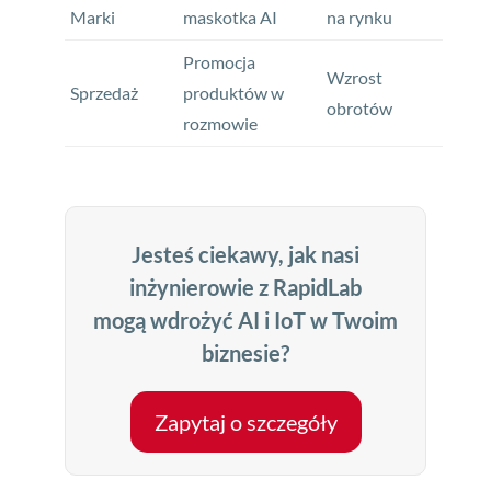
Marki
maskotka AI
na rynku
Promocja
Wzrost
Sprzedaż
produktów w
obrotów
rozmowie
Jesteś ciekawy, jak nasi
inżynierowie z RapidLab
mogą wdrożyć AI i IoT w Twoim
biznesie?
Zapytaj o szczegóły