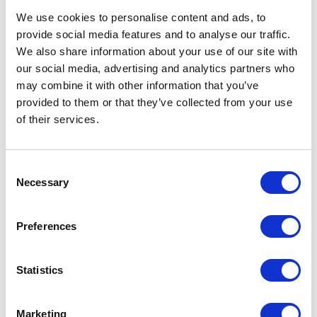
do odkrywania kolejnych części ogrodu. Już od
We use cookies to personalise content and ads, to
pierwszego kontaktu buduje pozytywne emocje
provide social media features and to analyse our traffic.
– szczególnie wśród najmłodszych gości – stając
We also share information about your use of our site with
się rozpoznawalnym symbolem miejsca i jego
our social media, advertising and analytics partners who
„żywą” wizytówką.
may combine it with other information that you’ve
provided to them or that they’ve collected from your use
Koala nie tylko odpowiada na pytania dotyczące
of their services.
roślin, tras zwiedzania czy godzin pokazów, lecz
także opowiada fascynujące ciekawostki
Consent
przyrodnicze. Może wyjaśniać, skąd pochodzą
Necessary
Selection
egzotyczne gatunki, jak dbać o środowisko czy
dlaczego ochrona bioróżnorodności ma
Preferences
znaczenie. W angażujący, przystępny sposób
edukuje, jednocześnie kierując ruch turystów,
Statistics
promując wybrane wydarzenia, warsztaty lub
sklep z pamiątkami.
Marketing