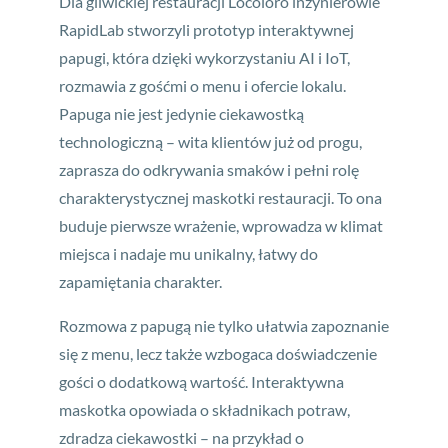
Dla gliwickiej restauracji Locoloro inżynierowie
RapidLab stworzyli prototyp interaktywnej
papugi, która dzięki wykorzystaniu AI i IoT,
rozmawia z gośćmi o menu i ofercie lokalu.
Papuga nie jest jedynie ciekawostką
technologiczną – wita klientów już od progu,
zaprasza do odkrywania smaków i pełni rolę
charakterystycznej maskotki restauracji. To ona
buduje pierwsze wrażenie, wprowadza w klimat
miejsca i nadaje mu unikalny, łatwy do
zapamiętania charakter.
Rozmowa z papugą nie tylko ułatwia zapoznanie
się z menu, lecz także wzbogaca doświadczenie
gości o dodatkową wartość. Interaktywna
maskotka opowiada o składnikach potraw,
zdradza ciekawostki – na przykład o