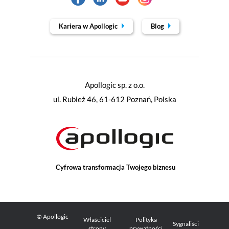
Kariera w Apollogic
Blog
Apollogic sp. z o.o.
ul. Rubież 46, 61-612 Poznań, Polska
Cyfrowa transformacja Twojego biznesu
© Apollogic
Właściciel
Polityka
Sygnaliści
strony
prywatności