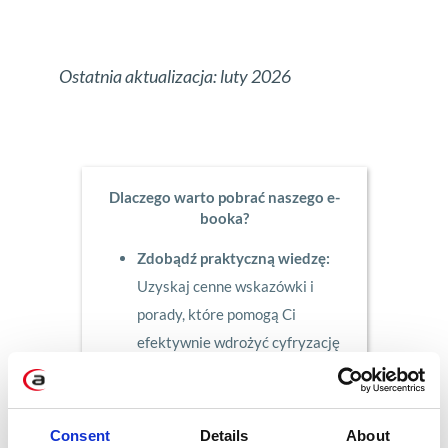
Ostatnia aktualizacja: luty 2026
Dlaczego warto pobrać naszego e-
booka?
Zdobądź praktyczną wiedzę:
Uzyskaj cenne wskazówki i
porady, które pomogą Ci
efektywnie wdrożyć cyfryzację
w swoim dziale księgowym.
Bądź na bieżąco z przepisami:
Poznaj nadchodzące zmiany w
Consent
Details
About