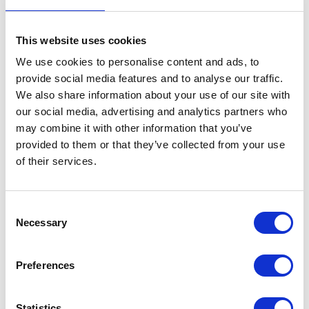
polskim systemie podatkowym i
dowiedz się, jak się do nich
This website uses cookies
przygotować, aby uniknąć
problemów.
We use cookies to personalise content and ads, to
provide social media features and to analyse our traffic.
Zwiększ efektywność pracy:
We also share information about your use of our site with
Dowiedz się, jak automatyzacja
our social media, advertising and analytics partners who
procesów może przyspieszyć
may combine it with other information that you’ve
codzienne zadania księgowe,
provided to them or that they’ve collected from your use
oszczędzając czas i redukując
of their services.
ryzyko błędów.
Zwiększ swoją
Consent
konkurencyjność:
Odkryj, jak
Necessary
Selection
nowoczesne technologie mogą
pomóc Twojej firmie lepiej
Preferences
zarządzać danymi i usprawniać
procesy finansowe.
Statistics