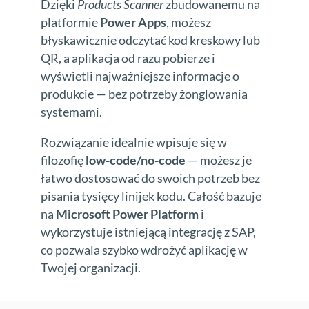
Dzięki
Products Scanner
zbudowanemu na
platformie
Power Apps
, możesz
błyskawicznie odczytać kod kreskowy lub
QR, a aplikacja od razu pobierze i
wyświetli najważniejsze informacje o
produkcie — bez potrzeby żonglowania
systemami.
Rozwiązanie idealnie wpisuje się w
filozofię
low-code/no-code
— możesz je
łatwo dostosować do swoich potrzeb bez
pisania tysięcy linijek kodu. Całość bazuje
na
Microsoft Power Platform
i
wykorzystuje istniejącą integrację z SAP,
co pozwala szybko wdrożyć aplikację w
Twojej organizacji.