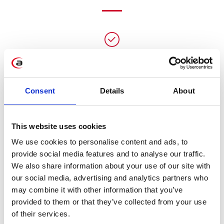
Skanowanie kodów kreskowych i
QR
→ Bezpośrednio z kamery
Consent
Details
About
urządzenia mobilnego lub
desktopa.
This website uses cookies
We use cookies to personalise content and ads, to
provide social media features and to analyse our traffic.
We also share information about your use of our site with
Błyskawiczny podgląd danych z
our social media, advertising and analytics partners who
SAP
may combine it with other information that you’ve
→ Wyświetlanie kluczowych
provided to them or that they’ve collected from your use
informacji o produkcie w kilka
of their services.