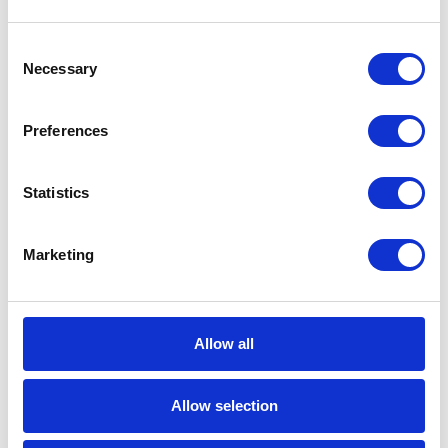
sekund.
Consent
Necessary
Selection
Działa na urządzeniach mobilnych i
Preferences
desktopowych
→ Bez instalacji dodatkowego
Statistics
oprogramowania — aplikacja
uruchamiana przez Power Apps.
Marketing
Możliwość rozbudowy o
Allow all
dodatkowe akcje
→ Rejestrowanie przesunięć
Allow selection
magazynowych, zgłoszeń
serwisowych, tworzenie zleceń.