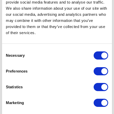
provide social media features and to analyse our traffic.
We also share information about your use of our site with
our social media, advertising and analytics partners who
may combine it with other information that you’ve
provided to them or that they’ve collected from your use
KATEGORIE
of their services.
Aktualności prawne
Consent
Necessary
Selection
Baza wiedzy
E-booki
Preferences
Historie sukcesu front page
Statistics
Inicjatywy pracowników
Marketing
Low-code&no-code