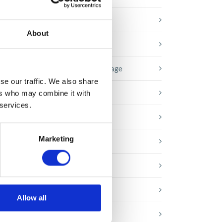
Baza wiedzy
About
E-booki
Historie sukcesu front page
se our traffic. We also share
Inicjatywy pracowników
ers who may combine it with
o
 services.
Low-code&no-code
 z
esu
Marketing
Porady karierowe
iów
Rozwiązania Microsoft
Technologie jutra
Allow all
Trendy w SAP-ie