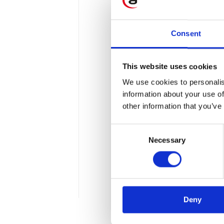
Consent
This website uses cookies
ApoAcademy – in
We use cookies to personalis
information about your use of
ApoAcademy to projekt ws
other information that you’ve
ramach realizowana jest k
Consent
chęci dzielenia się specja
Necessary
Selection
IT. Misją Apollogic w tym 
zawodowej, w której z po
wykształcenie.
2 min
Deny