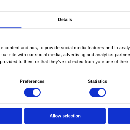
Details
icjatywa edukacyjna Apollogic
e content and ads, to provide social media features and to analy
 our site with our social media, advertising and analytics partn
półpracy Apollogic ze środowiskami akademickimi. W jeg
 provided to them or that they’ve collected from your use of their
ooperacja firmy ze szkołami wyższymi. Inicjatywa powstała
listyczną wiedzą oraz praktycznymi umiejętnościami z zakr
Preferences
Statistics
zakresie jest przygotowanie studentów do przyszłej pracy
wodzeniem będą mogli wykorzystać zdobyte podczas stud
Allow selection