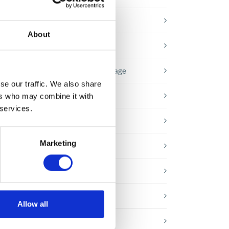
Baza wiedzy
About
E-booki
Historie sukcesu front page
se our traffic. We also share
Inicjatywy pracowników
ers who may combine it with
 services.
Low-code&no-code
Marketing
Porady karierowe
Rozwiązania Microsoft
Technologie jutra
Allow all
Trendy w SAP-ie