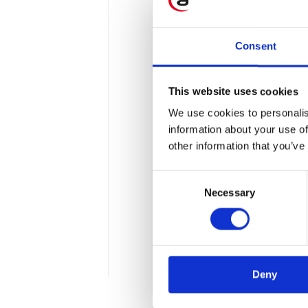
Consent
This website uses cookies
SAP Analytics C
We use cookies to personalis
information about your use of
aktualizacji w 
other information that you’ve
SAP Analytics Cloud łączy
Consent
raportowanie, planowanie 
Necessary
Selection
różnych źródeł, a także o
aktualnych potrzeb organ
czwartym kwartale 2022 r
Deny
2 min