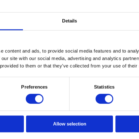
Details
loud – przegląd wybranych
e content and ads, to provide social media features and to analy
 our site with our social media, advertising and analytics partn
czwartym kwartale 2022 roku
 provided to them or that they’ve collected from your use of their
 w sobie trzy podstawowe funkcje analityczne –
i predykcję, umożliwia integrację danych pochodzących z
Preferences
Statistics
feruje możliwość dostosowania mocy obliczeniowej do
izacji. Przyglądamy się nowym funkcjom SAC ogłoszonym 
oku.
Allow selection