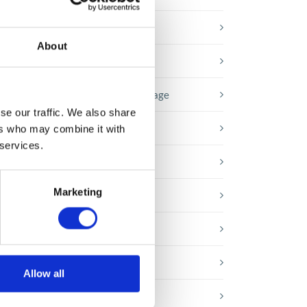
Baza wiedzy
About
E-booki
Historie sukcesu front page
se our traffic. We also share
Inicjatywy pracowników
ers who may combine it with
 services.
Low-code&no-code
Marketing
Porady karierowe
w
Rozwiązania Microsoft
Technologie jutra
Allow all
Trendy w SAP-ie