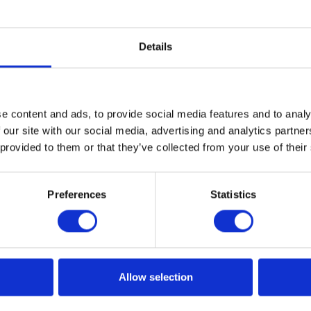
Details
logic certyfikowanymi konsultanta
si pracownicy – Sebastian Maćkowiak i Jakub Laszkiewicz
e content and ads, to provide social media features and to analy
es certyfikacji „SAP Supplier Relationship Management”, 
 our site with our social media, advertising and analytics partn
 provided to them or that they’ve collected from your use of their
kowanymi konsultantami SAP SRM! Egzamin odbył się 26
dzibie SAP Polska.
Preferences
Statistics
Allow selection