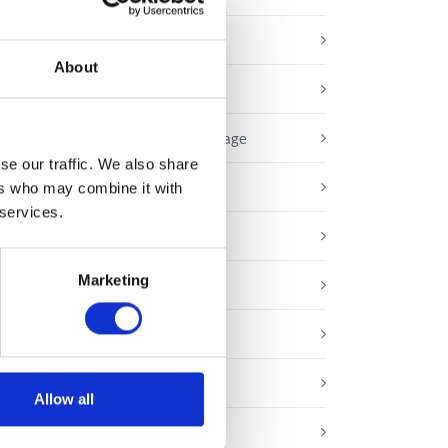
Baza wiedzy
About
mi
E-booki
Historie sukcesu front page
,
se our traffic. We also share
tym
Inicjatywy pracowników
ers who may combine it with
 services.
Low-code&no-code
Marketing
Porady karierowe
Rozwiązania Microsoft
Technologie jutra
Allow all
Trendy w SAP-ie