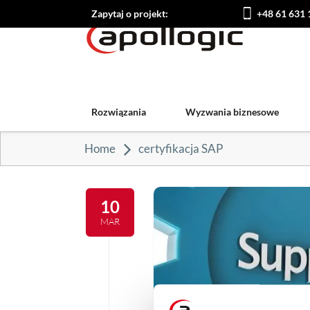
Zapytaj o projekt:
+48 61 631 
Rozwiązania
Wyzwania biznesowe
Home
certyfikacja SAP
10
MAR