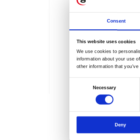
Consent
Pracownicy Apol
SAP SRM!
This website uses cookies
Z dumą informujemy, że na
We use cookies to personalis
pozytywnie ukończyli proc
information about your use of
other information that you’ve
samym stając się certyfi
lutego w warszawskiej sie
Consent
Necessary
Selection
1 min
Deny