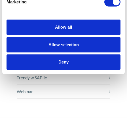
Marketing
Inicjatywy pracowników
Low-code&no-code
Allow all
Porady karierowe
Allow selection
Rozwiązania Microsoft
Deny
Technologie jutra
Trendy w SAP-ie
Webinar