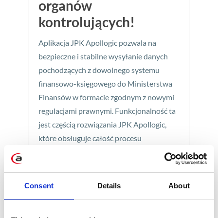
organów
kontrolujących!
Aplikacja JPK Apollogic pozwala na
bezpieczne i stabilne wysyłanie danych
pochodzących z dowolnego systemu
finansowo-księgowego do Ministerstwa
Finansów w formacie zgodnym z nowymi
regulacjami prawnymi. Funkcjonalność ta
jest częścią rozwiązania JPK Apollogic,
które obsługuje całość procesu
związanego z Jednolitym Plikiem
Kontrolnym – począwszy od generowania,
szyfrowania, wysyłki pliku aż po
Consent
Details
About
otrzymanie Urzędowego Poświadczenia
Odbioru (tzw. UPO).