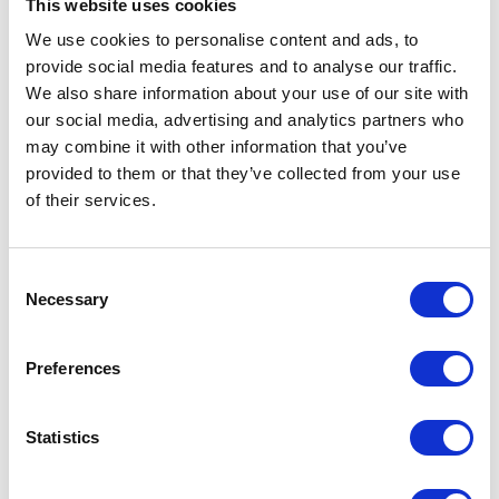
This website uses cookies
1 min
We use cookies to personalise content and ads, to
provide social media features and to analyse our traffic.
We also share information about your use of our site with
our social media, advertising and analytics partners who
may combine it with other information that you’ve
provided to them or that they’ve collected from your use
of their services.
KATEGORIE
Consent
Necessary
Selection
Aktualności prawne
Baza wiedzy
Preferences
E-booki
Statistics
Historie sukcesu front page