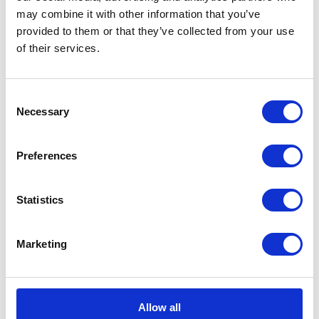
may combine it with other information that you’ve
provided to them or that they’ve collected from your use
Aktualności prawne
of their services.
Baza wiedzy
Consent
E-booki
Necessary
Selection
Historie sukcesu front page
Preferences
Inicjatywy pracowników
Statistics
Low-code&no-code
Marketing
Porady karierowe
Rozwiązania Microsoft
Allow all