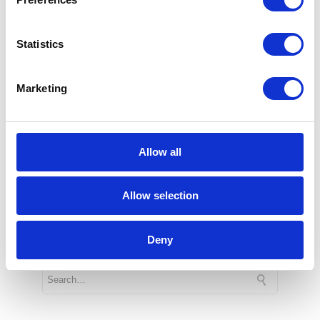
Business Warehouse
na SAP HANA!
Statistics
Niedawno ukazał się artykuł dotyczący
Marketing
POC związanego z migracją SAP BW na
HANA - można go znaleźć tutaj. Możemy z
zadowoleniem oznajmić, że projekt
zakończył się sukcesem.
Allow all
1 min
Allow selection
Deny