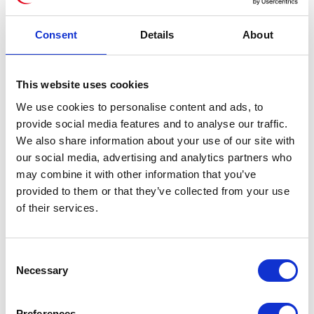
jedyny możliwy sposób ukończenia tego
projektu. W dzisiejszym poście zostanie
Consent
Details
About
dokonane porównanie tej opcji z drugą
dostępną, czyli DMO.
This website uses cookies
1 min
We use cookies to personalise content and ads, to
provide social media features and to analyse our traffic.
We also share information about your use of our site with
our social media, advertising and analytics partners who
18
LUT
may combine it with other information that you’ve
provided to them or that they’ve collected from your use
of their services.
Consent
Necessary
Selection
Udana migracja
Preferences