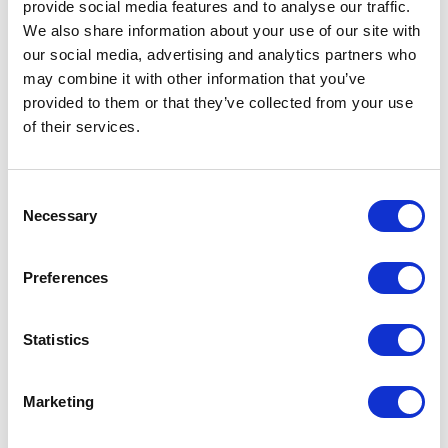
provide social media features and to analyse our traffic.
We also share information about your use of our site with
our social media, advertising and analytics partners who
may combine it with other information that you’ve
provided to them or that they’ve collected from your use
KATEGORIE
of their services.
Aktualności prawne
Consent
Necessary
Selection
Baza wiedzy
E-booki
Preferences
Historie sukcesu front page
Statistics
Inicjatywy pracowników
Marketing
Low-code&no-code