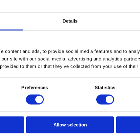
Details
ch technologii Smart City!
ciałabym zająć się tematem, z którym jestem związana
e content and ads, to provide social media features and to analy
kiej przyszłości będzie dotyczył każdego z nas.
 our site with our social media, advertising and analytics partn
 provided to them or that they’ve collected from your use of their
Preferences
Statistics
Allow selection