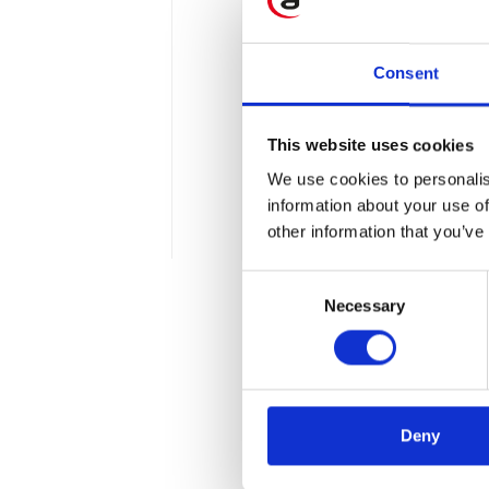
Consent
10 najciekawszy
This website uses cookies
W dzisiejszym artykule ch
We use cookies to personalis
zawodowo i który w niedale
information about your use of
4 min
other information that you’ve
Consent
Necessary
Selection
Deny