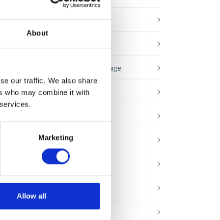
Baza wiedzy
About
E-booki
Historie sukcesu front page
se our traffic. We also share
Inicjatywy pracowników
ers who may combine it with
 services.
Low-code&no-code
Marketing
Porady karierowe
Rozwiązania Microsoft
Technologie jutra
Allow all
Trendy w SAP-ie