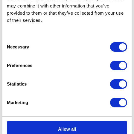
may combine it with other information that you’ve
provided to them or that they’ve collected from your use
Aktualności prawne
of their services.
Baza wiedzy
Consent
E-booki
Necessary
Selection
Historie sukcesu front page
Preferences
Inicjatywy pracowników
Statistics
Low-code&no-code
Marketing
Porady karierowe
Rozwiązania Microsoft
Allow all