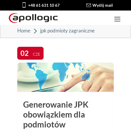
+48 61 631 10 67
Wyślij mail
Home
jpk podmioty zagraniczne
02
CZE
Generowanie JPK
obowiązkiem dla
podmiotów