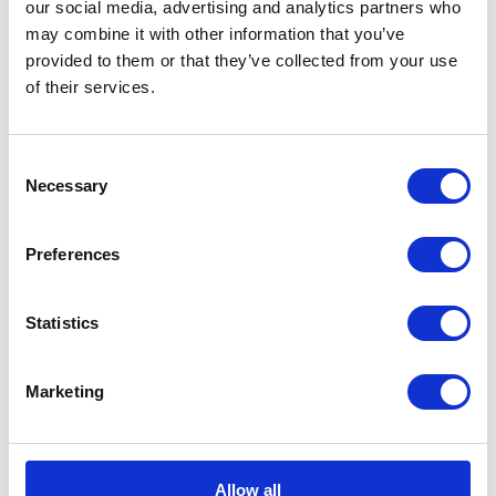
our social media, advertising and analytics partners who
KATEGORIE
may combine it with other information that you’ve
provided to them or that they’ve collected from your use
of their services.
Aktualności prawne
Baza wiedzy
Consent
Necessary
Selection
E-booki
Historie sukcesu front page
Preferences
Inicjatywy pracowników
Statistics
Low-code&no-code
Marketing
Porady karierowe
Rozwiązania Microsoft
Allow all