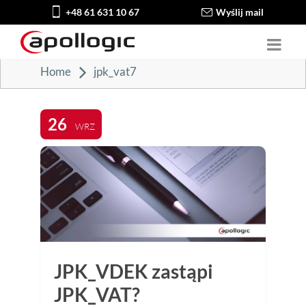
+48 61 631 10 67
Wyślij mail
Home
jpk_vat7
26
WRZ
JPK_VDEK zastąpi
JPK_VAT?