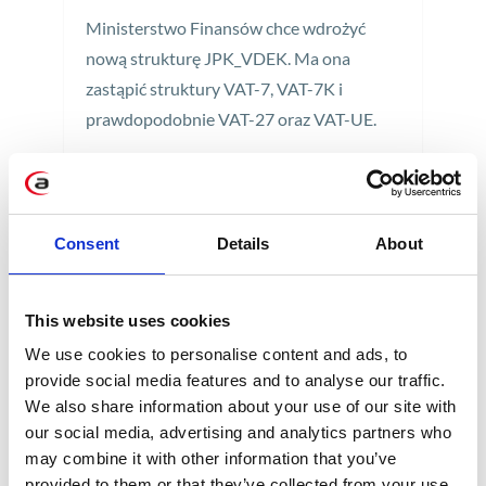
Ministerstwo Finansów chce wdrożyć
nową strukturę JPK_VDEK. Ma ona
zastąpić struktury VAT-7, VAT-7K i
prawdopodobnie VAT-27 oraz VAT-UE.
1 min
Consent
Details
About
This website uses cookies
We use cookies to personalise content and ads, to
provide social media features and to analyse our traffic.
KATEGORIE
We also share information about your use of our site with
our social media, advertising and analytics partners who
Aktualności prawne
may combine it with other information that you’ve
provided to them or that they’ve collected from your use