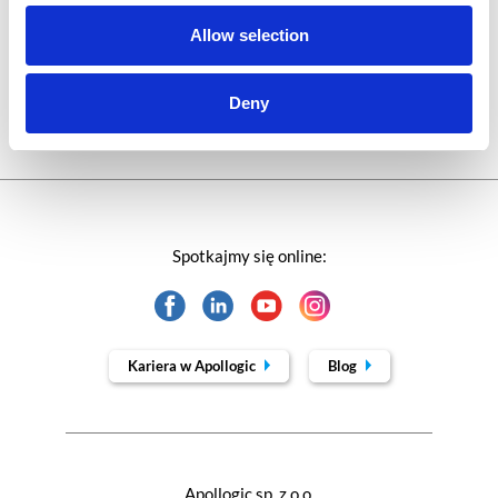
Trendy w SAP-ie
Allow selection
Webinar
Deny
Spotkajmy się online:
Kariera w Apollogic
Blog
Apollogic sp. z o.o.