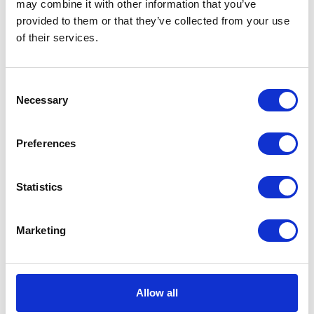
may combine it with other information that you’ve
Aktualności prawne
provided to them or that they’ve collected from your use
of their services.
Baza wiedzy
Consent
E-booki
Necessary
Selection
Historie sukcesu front page
Preferences
Inicjatywy pracowników
Statistics
Low-code&no-code
Porady karierowe
Marketing
Rozwiązania Microsoft
Allow all
Technologie jutra