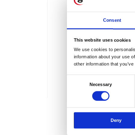
Consent
Korzyści wynika
Kontrolnego
This website uses cookies
Poruszając temat Jednolite
We use cookies to personalis
przedsiębiorców związany
information about your use of
other information that you’ve
nim związanych należy mi
szczegółowe dane finansow
Consent
również pozytywne konse
Necessary
Selection
1 min
Deny