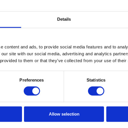
Details
jące z wdrożenia Jednolitego Pliku
go Pliku Kontrolnego zazwyczaj pisze się o utrudnieniach 
e content and ads, to provide social media features and to analy
ch z obowiązkiem jego wprowadzenia. Do obaw związanyc
 our site with our social media, advertising and analytics partn
 provided to them or that they’ve collected from your use of their
ędzy innymi nadmierna wgląd instytucji państwowych w
e. Okazuje się jednak, że ta zmiana prawna może przynieś
kwencje.
Preferences
Statistics
Allow selection