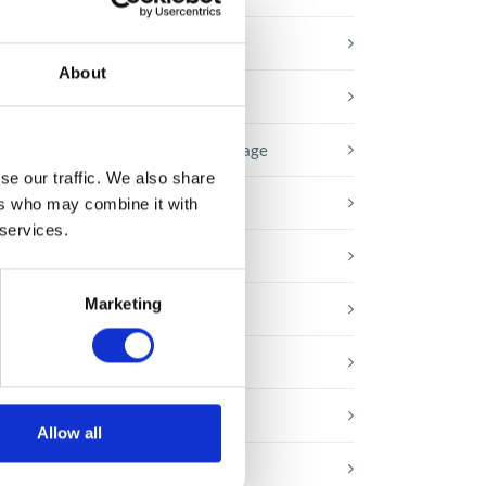
Baza wiedzy
About
E-booki
Historie sukcesu front page
dla
se our traffic. We also share
h z
Inicjatywy pracowników
ers who may combine it with
 services.
Low-code&no-code
ć
Marketing
Porady karierowe
Rozwiązania Microsoft
Technologie jutra
Allow all
Trendy w SAP-ie