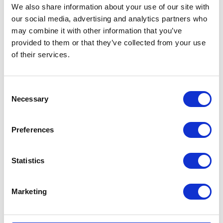
We also share information about your use of our site with
our social media, advertising and analytics partners who
may combine it with other information that you’ve
KATEGORIE
provided to them or that they’ve collected from your use
of their services.
Aktualności prawne
Consent
Baza wiedzy
Necessary
Selection
E-booki
Preferences
Historie sukcesu front page
Statistics
Inicjatywy pracowników
Marketing
Low-code&no-code
Porady karierowe