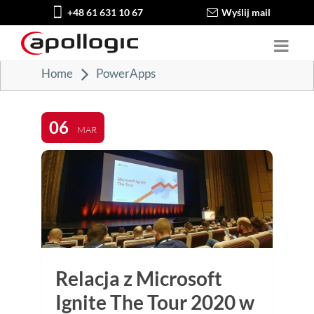
+48 61 631 10 67
Wyślij mail
Home
PowerApps
06
MAR
Relacja z Microsoft
Ignite The Tour 2020 w