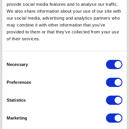
provide social media features and to analyse our traffic.
We also share information about your use of our site with
our social media, advertising and analytics partners who
may combine it with other information that you’ve
provided to them or that they’ve collected from your use
KATEGORIE
of their services.
Aktualności prawne
Consent
Necessary
Selection
Baza wiedzy
Preferences
E-booki
Historie sukcesu front page
Statistics
Inicjatywy pracowników
Marketing
Low-code&no-code