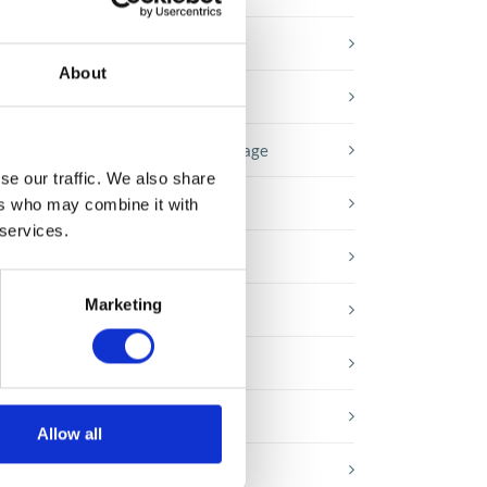
Baza wiedzy
About
E-booki
Historie sukcesu front page
se our traffic. We also share
Inicjatywy pracowników
ers who may combine it with
 services.
Low-code&no-code
Marketing
Porady karierowe
Rozwiązania Microsoft
Technologie jutra
Allow all
Trendy w SAP-ie