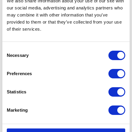
We also share information about your use of our site with
our social media, advertising and analytics partners who
may combine it with other information that you’ve
KATEGORIE
provided to them or that they’ve collected from your use
of their services.
Aktualności prawne
Consent
Baza wiedzy
Necessary
Selection
E-booki
Preferences
Historie sukcesu front page
Statistics
Inicjatywy pracowników
Low-code&no-code
Marketing
Porady karierowe