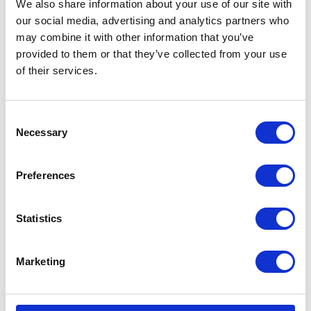
We also share information about your use of our site with
our social media, advertising and analytics partners who
may combine it with other information that you’ve
KATEGORIE
provided to them or that they’ve collected from your use
of their services.
Aktualności prawne
Consent
Baza wiedzy
Necessary
Selection
E-booki
Preferences
Historie sukcesu front page
Statistics
Inicjatywy pracowników
Low-code&no-code
Marketing
Porady karierowe