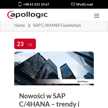
+48 61 631 10 67
Wyślij mail
Home
SAP C/4HANA Foundation
23
SIE
Nowości w SAP
C/4HANA – trendy i