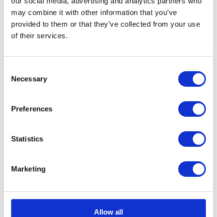
our social media, advertising and analytics partners who
KATEGORIE
may combine it with other information that you’ve
provided to them or that they’ve collected from your use
Aktualności prawne
of their services.
Baza wiedzy
Consent
Necessary
Selection
E-booki
Historie sukcesu front page
Preferences
Inicjatywy pracowników
Statistics
Low-code&no-code
Marketing
Porady karierowe
Rozwiązania Microsoft
Allow all