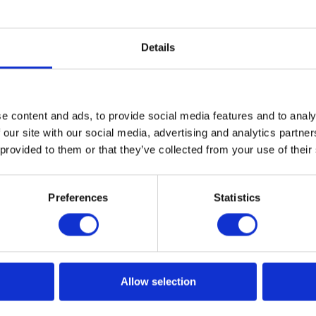
Details
ysłu 4.0
e content and ads, to provide social media features and to analy
 our site with our social media, advertising and analytics partn
y za sobą niesie? Wiele firm podejmuje próby wdrażania u
 provided to them or that they’ve collected from your use of their
akresu obejmujących najnowsze technologie związane głów
magazynowaniem. Rewolucję na rynku w tym zakresie
Preferences
Statistics
akie technologie jak internet rzeczy i rozwój sztucznej
Allow selection