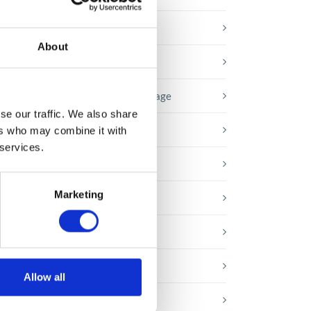
Baza wiedzy
About
E-booki
Historie sukcesu front page
se our traffic. We also share
Inicjatywy pracowników
ers who may combine it with
 services.
Low-code&no-code
nie
Marketing
Porady karierowe
Rozwiązania Microsoft
Technologie jutra
Allow all
Trendy w SAP-ie