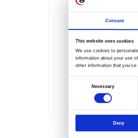
Consent
This website uses cookies
Znaczenie przem
We use cookies to personalis
information about your use of
Przemysł 4.0 - jakie zmian
other information that you’ve
siebie rozwiązań z tego z
Consent
z produkcją, logistyką i 
Necessary
Selection
niewątpliwie wprowadziły t
inteligencji.
2 min
Deny