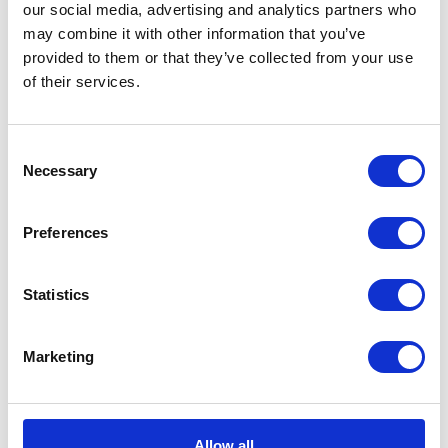
our social media, advertising and analytics partners who
KATEGORIE
may combine it with other information that you’ve
provided to them or that they’ve collected from your use
of their services.
Aktualności prawne
Baza wiedzy
Consent
Necessary
Selection
E-booki
Historie sukcesu front page
Preferences
Inicjatywy pracowników
Statistics
Low-code&no-code
Marketing
Porady karierowe
Rozwiązania Microsoft
Allow all