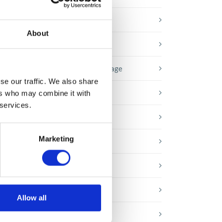
Baza wiedzy
About
E-booki
Historie sukcesu front page
se our traffic. We also share
Inicjatywy pracowników
ers who may combine it with
 services.
Low-code&no-code
Marketing
Porady karierowe
cą,
Rozwiązania Microsoft
Technologie jutra
Allow all
Trendy w SAP-ie