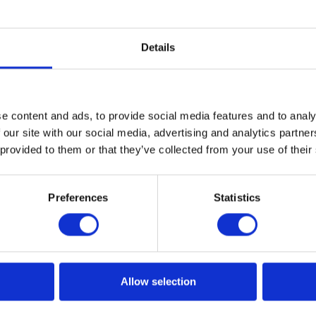
Details
rojektem front-endowym, aby
e content and ads, to provide social media features and to analy
 our site with our social media, advertising and analytics partn
i osiągnąć najwyższą jakość?
 provided to them or that they’ve collected from your use of their
i biznesowej, wiele firm poszukuje sposobu na poprawę
esów. Implementacja wielu projektów front-endowych
Preferences
Statistics
anie oryginalnego podejścia do tworzenia i rozszerzania
 workflow pomaga klientom uzyskać dokładnie to, czego ch
trzebne zasoby.
Allow selection