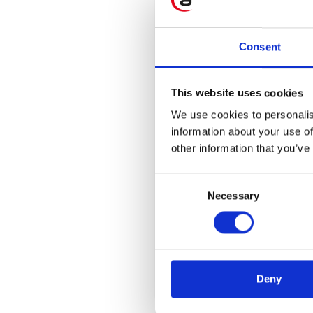
Consent
This website uses cookies
Jak zarządzać p
We use cookies to personalis
information about your use of
oszczędzić czas 
other information that you’ve
W czasach ciągłej ewolucj
Consent
efektywności swoich proc
Necessary
Selection
pozwoliła nam na wypracow
tego typu rozwiązań. Nasz
a także zminimalizować po
Deny
4 min