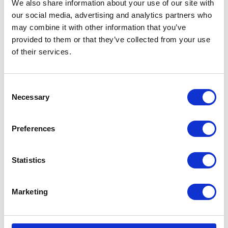
We also share information about your use of our site with
our social media, advertising and analytics partners who
may combine it with other information that you’ve
KATEGORIE
provided to them or that they’ve collected from your use
of their services.
Aktualności prawne
Consent
Baza wiedzy
Necessary
Selection
E-booki
Preferences
Historie sukcesu front page
Statistics
Inicjatywy pracowników
Low-code&no-code
Marketing
Porady karierowe