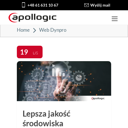
+48 61 631 10 67
Wyślij mail
Home
Web Dynpro
19
LIS
Lepsza jakość
środowiska