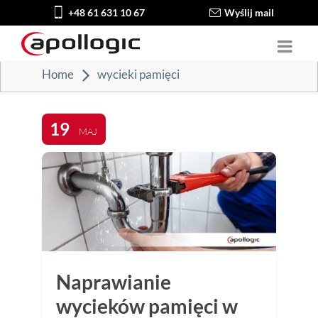
+48 61 631 10 67
Wyślij mail
Home
wycieki pamięci
19
MAJ
Naprawianie
wycieków pamięci w