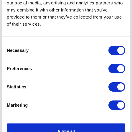
our social media, advertising and analytics partners who
KATEGORIE
may combine it with other information that you’ve
provided to them or that they’ve collected from your use
of their services.
Aktualności prawne
Baza wiedzy
Consent
Necessary
Selection
E-booki
Historie sukcesu front page
Preferences
Inicjatywy pracowników
Statistics
Low-code&no-code
Marketing
Porady karierowe
Rozwiązania Microsoft
Allow all