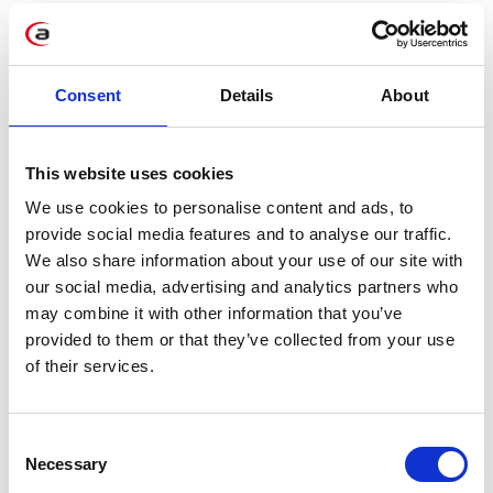
Wenn Sie mehr über die Datenbank der
in-
memory
SAP HANA erfahren möchten,
setzen Sie sich mit unseren Experten in
Consent
Details
About
Verbindung.
This website uses cookies
Siehe auch
We use cookies to personalise content and ads, to
provide social media features and to analyse our traffic.
We also share information about your use of our site with
our social media, advertising and analytics partners who
may combine it with other information that you’ve
provided to them or that they’ve collected from your use
of their services.
JPK_MAG(2) und SAP: Was ändert
Consent
Necessary
sich ab 2027?
Selection