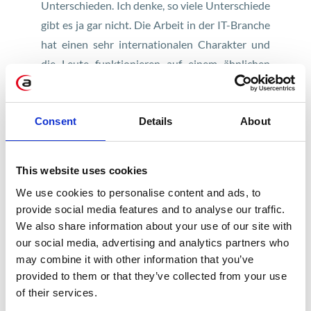
Unterschieden. Ich denke, so viele Unterschiede
gibt es ja gar nicht. Die Arbeit in der IT-Branche
hat einen sehr internationalen Charakter und
die Leute funktionieren auf einem ähnlichen
Niveau, so dass die regionalen Unterschiede
verschwinden. Das, was ich an der Mitarbeit mit
Consent
Details
About
meinen polnischen Kollegen mag, ist, dass sie
immer versuchen, flexibel zu sein und schnell
auf sich ändernde Anforderungen reagieren.
This website uses cookies
Das ist meine Erfahrung aus dieser
We use cookies to personalise content and ads, to
Zusammenarbeit – sie sind immer bereit, zu
provide social media features and to analyse our traffic.
helfen und unterstützen, wenn sie nur können.
We also share information about your use of our site with
our social media, advertising and analytics partners who
Was würdest du jemandem raten, der gerade
may combine it with other information that you’ve
sein Abenteuer mit Business Intelligence
provided to them or that they’ve collected from your use
beginnt?
of their services.