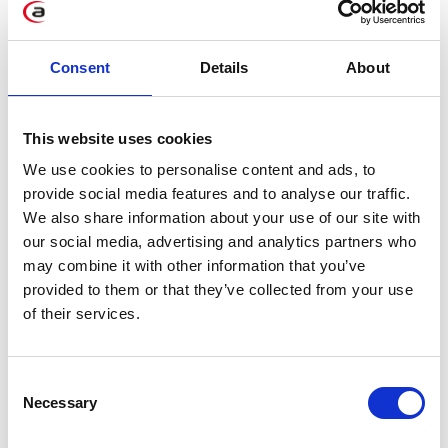
komunikacja w projekcie czy identyfikacja
automatyczna. Można spośród nich wymienić
chociażby Arkadiusza Gosa, Ewę Janiszewską
Consent
Details
About
czy Aleksandrę Krawsz.
This website uses cookies
Podobne wpisy
We use cookies to personalise content and ads, to
provide social media features and to analyse our traffic.
We also share information about your use of our site with
our social media, advertising and analytics partners who
may combine it with other information that you’ve
provided to them or that they’ve collected from your use
Aplikacja JPK Apollogic –
of their services.
bezpieczna wysyłka JPK do
organów kontrolujących!
Consent
sie 4, 2016
Necessary
Selection