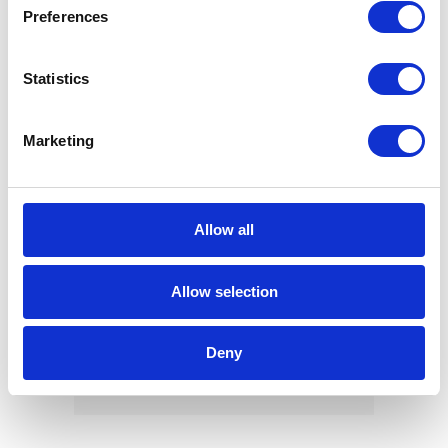
Preferences
Statistics
Smart Office – czy to już
konieczność? 5 przykładów
lip 25, 2016
Marketing
Allow all
Allow selection
Korzyści wynikające z wdrożenia
Jednolitego Pliku Kontrolnego
Deny
lip 15, 2016