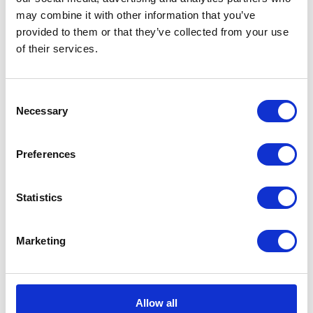
KATEGORIE
may combine it with other information that you’ve
provided to them or that they’ve collected from your use
Aktualności prawne
of their services.
Baza wiedzy
Consent
Necessary
E-booki
Selection
Historie sukcesu front page
Preferences
Inicjatywy pracowników
Statistics
Low-code&no-code
Marketing
Porady karierowe
Rozwiązania Microsoft
Allow all