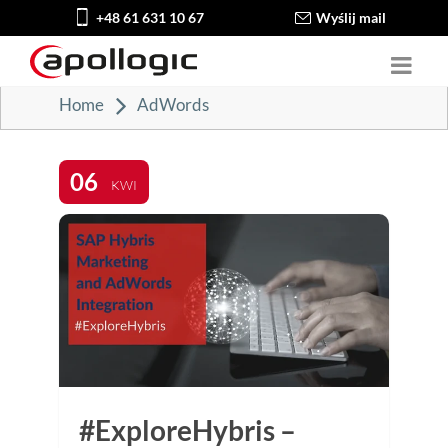
+48 61 631 10 67
Wyślij mail
Home
AdWords
06
KWI
#ExploreHybris –