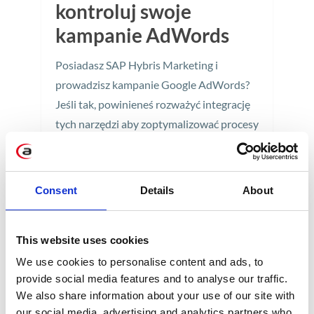
kontroluj swoje
kampanie AdWords
Posiadasz SAP Hybris Marketing i
prowadzisz kampanie Google AdWords?
Jeśli tak, powinieneś rozważyć integrację
tych narzędzi aby zoptymalizować procesy
marketingowe w całym przedsiębiorstwie.
4 min
Consent
Details
About
This website uses cookies
We use cookies to personalise content and ads, to
provide social media features and to analyse our traffic.
We also share information about your use of our site with
our social media, advertising and analytics partners who