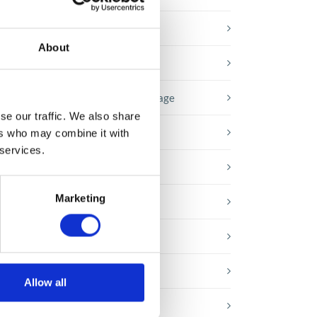
Baza wiedzy
About
E-booki
Historie sukcesu front page
se our traffic. We also share
Inicjatywy pracowników
ers who may combine it with
 services.
Low-code&no-code
Marketing
go
Porady karierowe
Rozwiązania Microsoft
Technologie jutra
Allow all
Trendy w SAP-ie