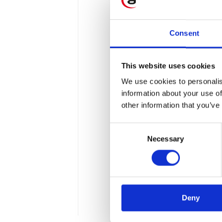
Consent
This website uses cookies
We use cookies to personalis
information about your use of
other information that you’ve
Jak wykorzystać
Consent
Necessary
Technologia od lat przeksz
Selection
nie tylko Media Społecznoś
wspomnieniami i przemyśle
komunikatorów (takich ja
komunikatorów zewnętrznyc
Deny
2 min