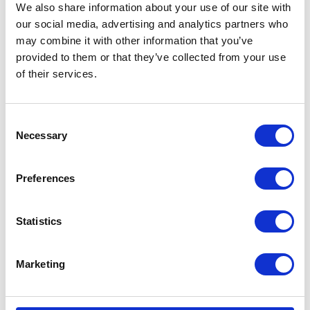
We also share information about your use of our site with
our social media, advertising and analytics partners who
may combine it with other information that you’ve
KATEGORIE
provided to them or that they’ve collected from your use
of their services.
Aktualności prawne
Consent
Baza wiedzy
Necessary
Selection
E-booki
Preferences
Historie sukcesu front page
Statistics
Inicjatywy pracowników
Low-code&no-code
Marketing
Porady karierowe