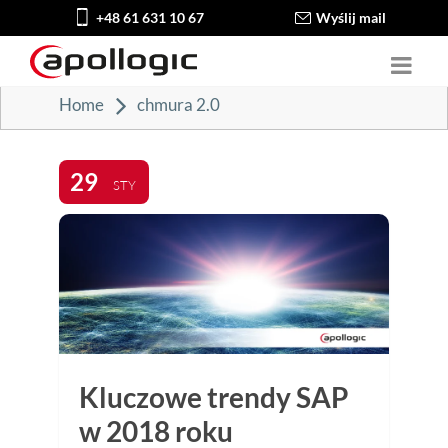
+48 61 631 10 67
Wyślij mail
Home
chmura 2.0
29
STY
Kluczowe trendy SAP
w 2018 roku