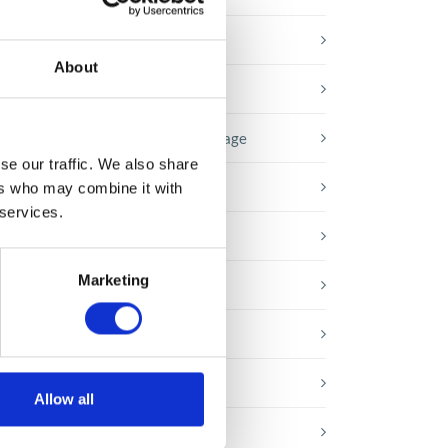
Baza wiedzy
About
E-booki
Historie sukcesu front page
se our traffic. We also share
!
Inicjatywy pracowników
ers who may combine it with
 services.
Low-code&no-code
i
Marketing
Porady karierowe
n
nia
Rozwiązania Microsoft
Technologie jutra
Allow all
Trendy w SAP-ie