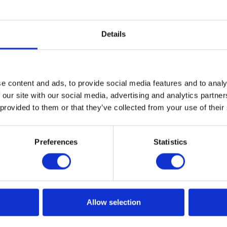
Details
e content and ads, to provide social media features and to analy
nferencji Poznań Office Management
 our site with our social media, advertising and analytics partn
 provided to them or that they’ve collected from your use of their
tadion będzie miała miejsce w Poznaniu konferencja
acji projektów, trendów związanych z zarządzaniem firmą 
Preferences
Statistics
. Za to wydarzenie odpowiada ekipa miesięcznika „Moder
orusza tematy związane z nowoczesnymi metodami urządza
owania przestrzennego takiego miejsca, po nowinki
ce uczynić pracę biurową zarówno bardziej wydajną i
Allow selection
niejszą.