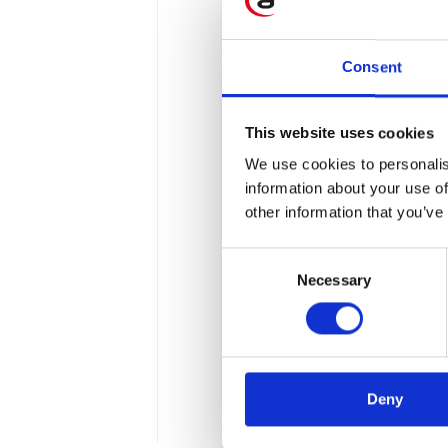
Consent
This website uses cookies
We use cookies to personalis
Apollogic na ko
information about your use of
other information that you’ve
Już 16 września na INEA S
Consent
dotycząca sposobów realiz
Necessary
Selection
czasem pracy pracowników
Office Manager”, który p
biur – poczynając od plan
technologiczne, pozwalają
Deny
efektywną, ale też przyjem
1 min